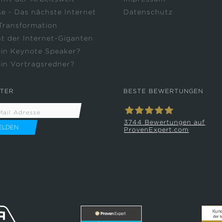
e - Das nächste Internet
Datenschutz
 Transformation
t der Internet-Giganten
ein Keynote Speaker?
ein Vortragsredner?
TER
BESTE BEWERTUNGEN
3744
Bewertungen auf
ProvenExpert.com
Collin Croome