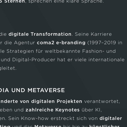
5 Sternen
, sprechen eine klare Sprache.
 die
digitale Transformation
. Seine Karriere
er die Agentur
coma2 e-branding
(1997–2019 in
le Strategien für weltbekannte Fashion- und
und Digital-Producer hat er viele internationale
leitet.
EDIA UND METAVERSE
nderte von digitalen Projekten
verantwortet,
ieben und
zahlreiche Keynotes
über KI,
ten. Sein Know-how erstreckt sich von
digitaler
ting
und das
Metaverse
bis hin zu
künstlicher