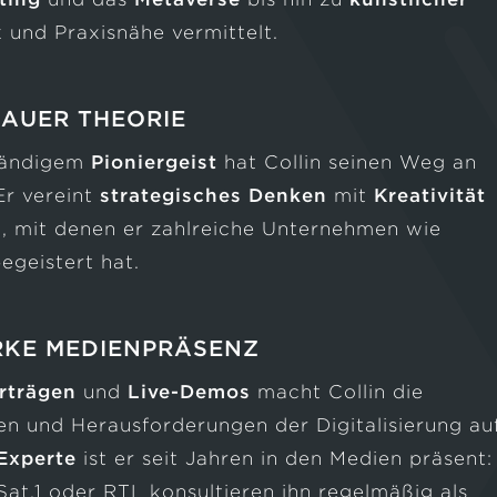
 und Praxisnähe vermittelt.
RAUER THEORIE
nbändigem
Pioniergeist
hat Collin seinen Weg an
Er vereint
strategisches Denken
mit
Kreativität
, mit denen er zahlreiche Unternehmen wie
geistert hat.
RKE MEDIENPRÄSENZ
rträgen
und
Live-Demos
macht Collin die
en und Herausforderungen der Digitalisierung au
-Experte
ist er seit Jahren in den Medien präsent:
at.1 oder RTL konsultieren ihn regelmäßig als