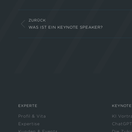
WhatsA
Li
KOMMENTARNAVIGATION
ZURÜCK
WAS IST EIN KEYNOTE SPEAKER?
Vorheriger
Beitrag:
EXPERTE
KEYNOTE
Profil & Vita
KI Vortr
Expertise
ChatGPT
Kunden & Events
Die Zuku