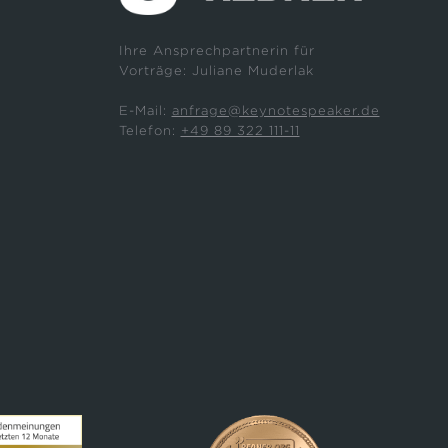
Ihre Ansprechpartnerin für
Vorträge: Juliane Muderlak
E-Mail:
anfrage@keynotespeaker.de
Telefon:
+49 89 322 111-11