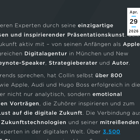
Apr.
29
deren Experten durch seine
einzigartige
2026
sen und inspirierender Präsentationskunst
. Seit
Zukunft aktiv mit – von seinen Anfängen als
Apple
greichen
Digitalagentur
in München und New
eynote-Speaker
,
Strategieberater
und
Autor
.
Trends sprechen, hat Collin
selbst
über 800
ie Apple, Audi und Hugo Boss erfolgreich in di
 er nicht nur analytisch, sondern
emotional
gen Vorträgen
, die Zuhörer inspirieren und zum
Lust auf die digitale Zukunft
. Die Verbindung au
r Zukunftstechnologien
und seiner
mitreißenden
perten in der digitalen Welt. Über
3.500