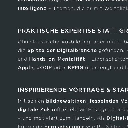
Intelligenz
– Themen, die er mit Weitblick
PRAKTISCHE EXPERTISE STATT G
Ohne klassische Ausbildung, aber mit u
die
Spitze der Digitalbranche
gefunden. 
und
Hands-on-Mentalität
– Eigenschaften
Apple,
JOOP
oder
KPMG
überzeugt und be
INSPIRIERENDE VORTRÄGE & STA
Mit seinen
bildgewaltigen, fesselnden Vo
digitale Zukunft
erlebbar. Er zeigt Chanc
– und motiviert zum Handeln. Als
Digital
Führende
Fernsehsender
wie ProSieben, S