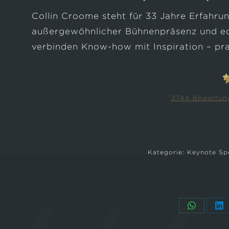
Collin Croome steht für 33 Jahre Erfahrun
außergewöhnlicher Bühnenpräsenz und e
verbinden Know-how mit Inspiration – prax
3744
Bewertung
C
Kategorie:
Keynote Sp
Teilen
Te
auf
au