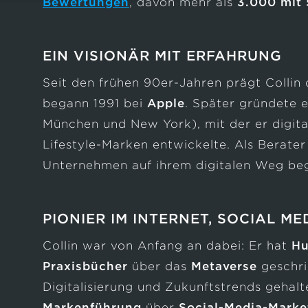
Bewertungen
, davon mehr als
3.000 mit 
EIN VISIONÄR MIT ERFAHRUNG
Seit den frühen 90er-Jahren prägt Collin
begann 1991 bei
Apple
. Später gründete 
München und New York), mit der er digita
Lifestyle-Marken entwickelte. Als Berater 
Unternehmen auf ihrem digitalen Weg beg
PIONIER IM INTERNET, SOCIAL M
Collin war von Anfang an dabei: Er hat
Hu
Praxisbücher
über das
Metaverse
geschr
Digitalisierung und Zukunftstrends gehal
Markenführung
über
Social-Media-Marke