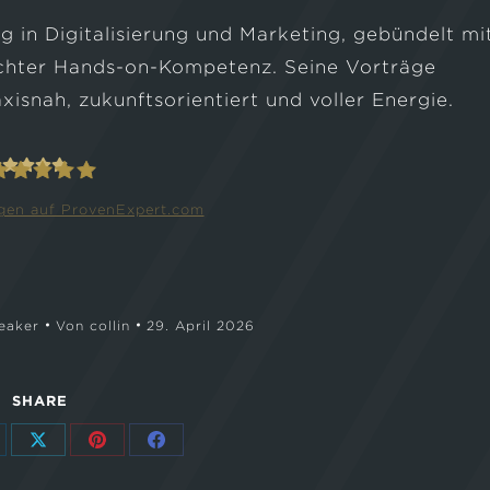
g in Digitalisierung und Marketing, gebündelt mi
chter Hands-on-Kompetenz. Seine Vorträge
isnah, zukunftsorientiert und voller Energie.
en auf ProvenExpert.com
ollin Croome
eaker
Von
collin
29. April 2026
SHARE
ilen
Teilen
Teilen
Teilen
f
auf
auf
auf