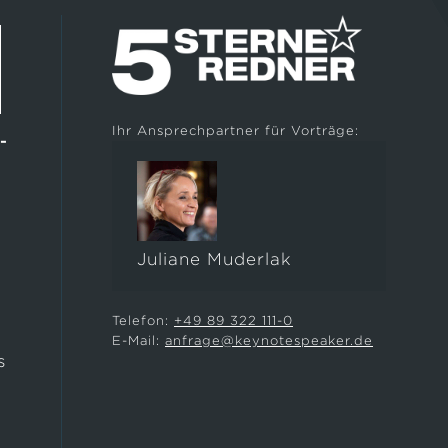
Ihr Ansprechpartner für Vorträge:
-
Juliane Muderlak
e
Telefon:
+49 89 322 111-0
E-Mail:
anfrage@keynotespeaker.de
s