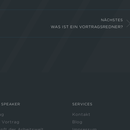
pp
nkedIn
X
Pinterest
Facebook
NÄCHSTES
WAS IST EIN VORTRAGSREDNER?
Nächster
Beitrag:
 SPEAKER
SERVICES
ag
Kontakt
 Vortrag
Blog
nft der Arbeitswelt
Impressum